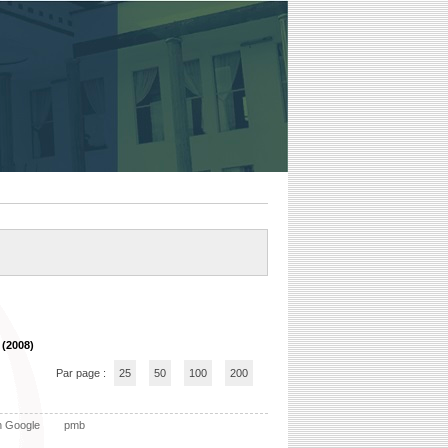
 (2008)
Par page :
25
50
100
200
n Google
pmb