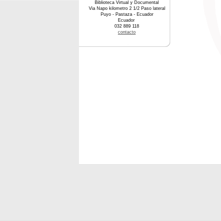
Biblioteca Virtual y Documental
Via Napo kilometro 2 1/2 Paso lateral
Puyo - Pastaza - Ecuador
Ecuador
032 889 118
contacto