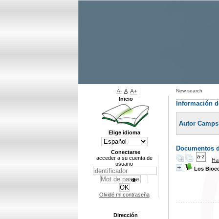
A-
A
A+
New search
Inicio
Información d
Autor Camps
Elige idioma
Documentos di
Conectarse
acceder a su cuenta de
Ha
usuario
Los Bioc
Olvidé mi contraseña
Dirección