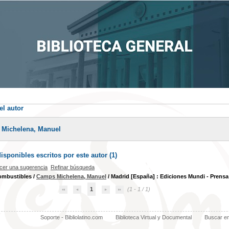
el autor
 Michelena, Manuel
sponibles escritos por este autor (
1
)
cer una sugerencia
Refinar búsqueda
ombustibles
/
Camps Michelena, Manuel
/ Madrid [España] : Ediciones Mundi - Prensa
1
(1 - 1 / 1)
Soporte - Bibliolatino.com
Biblioteca Virtual y Documental
Buscar e