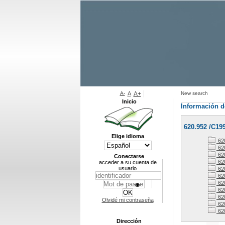
A-
A
A+
New search
Inicio
Información d
620.952 /C19
Elige idioma
62
62
62
Conectarse
62
acceder a su cuenta de
usuario
62
62
62
62
62
Olvidé mi contraseña
62
62
Dirección