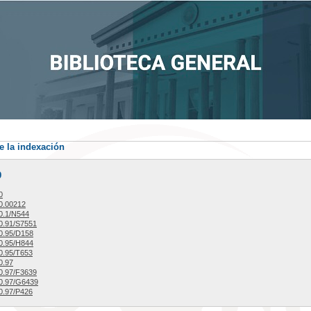
e la indexación
9
0
0.00212
0.1/N544
0.91/S7551
0.95/D158
0.95/H844
0.95/T653
0.97
0.97/F3639
0.97/G6439
0.97/P426