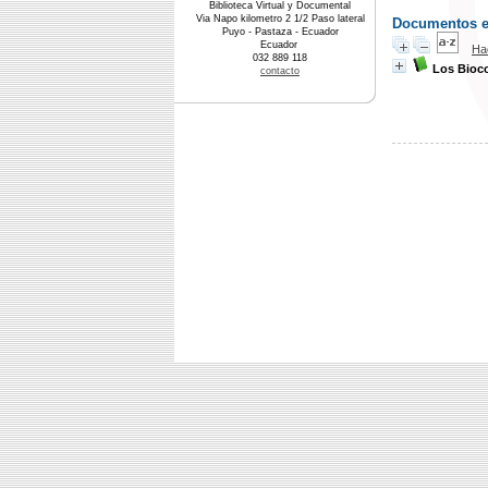
Biblioteca Virtual y Documental
Via Napo kilometro 2 1/2 Paso lateral
Documentos en 
Puyo - Pastaza - Ecuador
Ecuador
Ha
032 889 118
Los Bioc
contacto