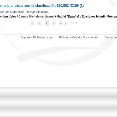
la biblioteca con la clasificación 620.952 /C199 (
1
)
cer una sugerencia
Refinar búsqueda
ombustibles
/
Camps Michelena, Manuel
/ Madrid [España] : Ediciones Mundi - Prensa
1
(1 - 1 / 1)
Soporte - Bibliolatino.com
Biblioteca Virtual y Documental
Buscar e