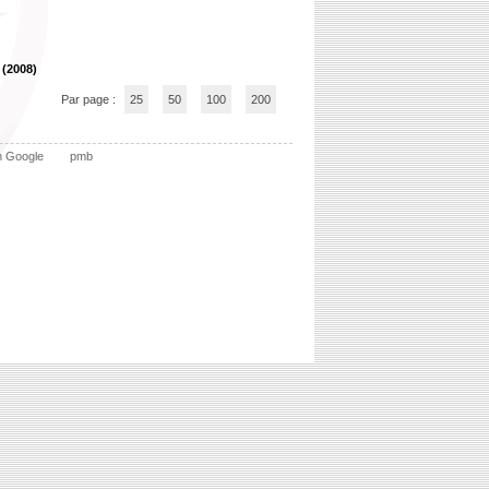
 (2008)
Par page :
25
50
100
200
n Google
pmb