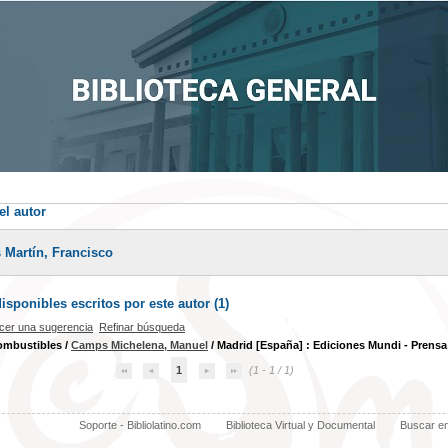
el autor
 Martín, Francisco
sponibles escritos por este autor (
1
)
cer una sugerencia
Refinar búsqueda
ombustibles
/
Camps Michelena, Manuel
/ Madrid [España] : Ediciones Mundi - Prensa
1
(1 - 1 / 1)
Soporte - Bibliolatino.com
Biblioteca Virtual y Documental
Buscar e