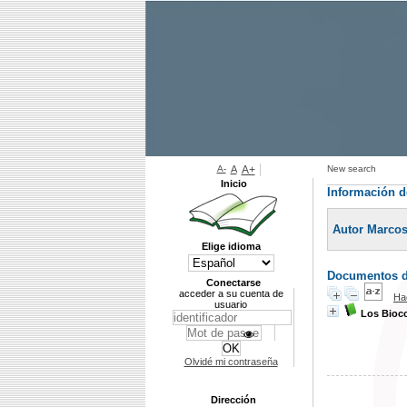
A-
A
A+
New search
Inicio
Información d
Autor Marcos
Elige idioma
Documentos di
Conectarse
acceder a su cuenta de
Ha
usuario
Los Bioc
Olvidé mi contraseña
Dirección