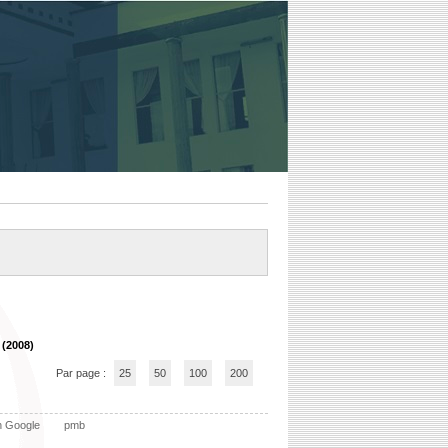
 (2008)
Par page :
25
50
100
200
n Google
pmb