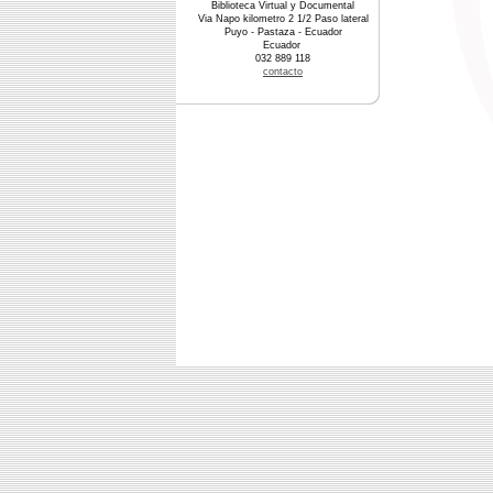
Biblioteca Virtual y Documental
Via Napo kilometro 2 1/2 Paso lateral
Puyo - Pastaza - Ecuador
Ecuador
032 889 118
contacto