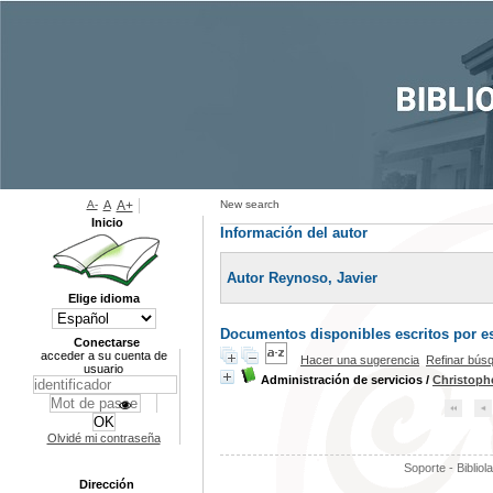
A-
A
A+
New search
Inicio
Información del autor
Autor Reynoso, Javier
Elige idioma
Documentos disponibles escritos por es
Conectarse
acceder a su cuenta de
Hacer una sugerencia
Refinar bús
usuario
Administración de servicios
/
Christoph
Olvidé mi contraseña
Soporte - Bibliol
Dirección