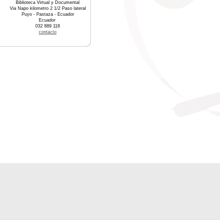
Biblioteca Virtual y Documental
Via Napo kilometro 2 1/2 Paso lateral
Puyo - Pastaza - Ecuador
Ecuador
032 889 118
contacto