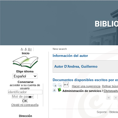
A-
A
A+
New search
Inicio
Información del autor
Autor D'Andrea, Guillermo
Elige idioma
Documentos disponibles escritos por es
Conectarse
acceder a su cuenta de
Hacer una sugerencia
Refinar bús
usuario
Administración de servicios
/
Christoph
Olvidé mi contraseña
Soporte - Bibliol
Dirección