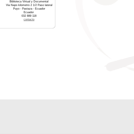
Biblioteca Virtual y Documental
Via Napo kilometro 2 1/2 Paso lateral
Puyo - Pastaza - Ecuador
Ecuador
032 889 118
contacto