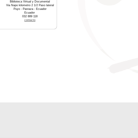
Biblioteca Virtual y Documental
Via Napo kilometro 2 1/2 Paso lateral
Puyo - Pastaza - Ecuador
Ecuador
032 889 118
contacto