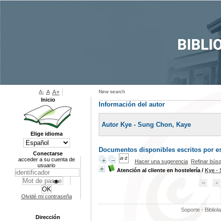
A-
A
A+
New search
Inicio
Información del autor
Autor Kye - Sung Chon, Kaye
Elige idioma
Documentos disponibles escritos por es
Conectarse
acceder a su cuenta de
Hacer una sugerencia
Refinar bús
usuario
Atención al cliente en hostelería
/
Kye -
Olvidé mi contraseña
Soporte - Bibliol
Dirección