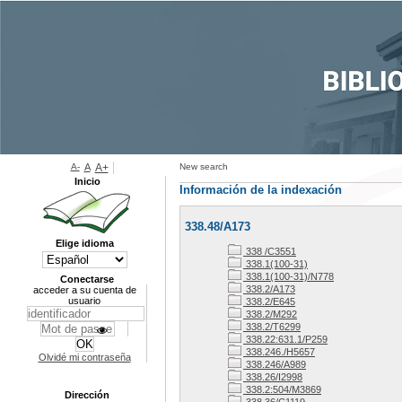
A-
A
A+
New search
Inicio
Información de la indexación
338.48/A173
Elige idioma
338 /C3551
338.1(100-31)
338.1(100-31)/N778
Conectarse
338.2/A173
acceder a su cuenta de
usuario
338.2/E645
338.2/M292
338.2/T6299
338.22:631.1/P259
338.246./H5657
Olvidé mi contraseña
338.246/A989
338.26/I2998
338.2:504/M3869
Dirección