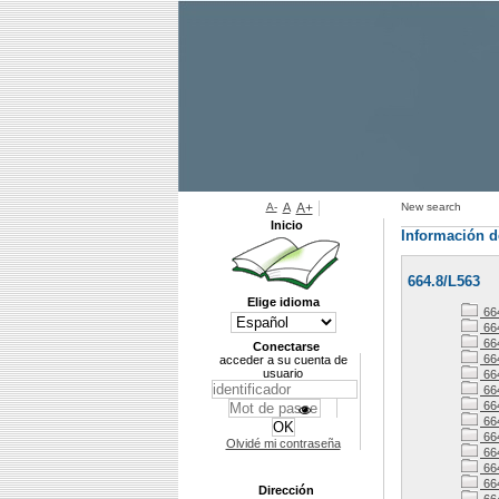
A-
A
A+
New search
Inicio
Información d
664.8/L563
Elige idioma
66
66
66
Conectarse
66
acceder a su cuenta de
usuario
66
66
66
66
66
Olvidé mi contraseña
66
664
664
Dirección