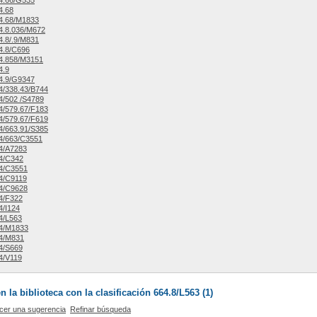
4.66/G535
4.68
4.68/M1833
4.8.036/M672
.8/.9/M831
4.8/C696
4.858/M3151
4.9
4.9/G9347
/338.43/B744
/502 /S4789
/579.67/F183
/579.67/F619
/663.91/S385
4/663/C3551
4/A7283
4/C342
4/C3551
4/C9119
4/C9628
4/F322
/I124
4/L563
4/M1833
4/M831
4/S669
4/V119
la biblioteca con la clasificación 664.8/L563 (
1
)
cer una sugerencia
Refinar búsqueda