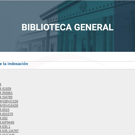
e la indexación
4
4 /G939
4 /R6961
4 /S4789
4(038)/O159
4(05)/G6439
4.0015
4.001579
4.092
4.6/P9449
.635.1
.635.1/A787