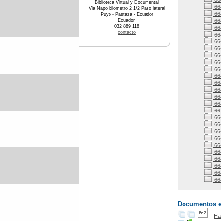
66
Biblioteca Virtual y Documental
66
Via Napo kilometro 2 1/2 Paso lateral
66
Puyo - Pastaza - Ecuador
Ecuador
66
032 889 118
664
contacto
66
66
66
66
664
664
664
664
664
66
66
66
66
66
66
66
664
66
66
66
66
66
Documentos en 
Ha