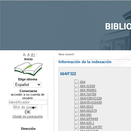
A-
A
A+
New search
Inicio
Información de la indexación
664/F322
Elige idioma
664
664 /G939
664 /R6961
Conectarse
664 /S4789
acceder a su cuenta de
usuario
664(038)/O159
664(05)/G6439
664.0015
664.001579
664.092
Olvidé mi contraseña
664.6/P9449
664.635.1
664.635.1/A787
Dirección