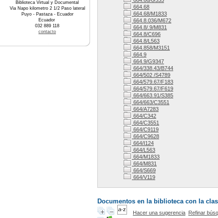
664.66/G535
Biblioteca Virtual y Documental
664.68
Via Napo kilometro 2 1/2 Paso lateral
664.68/M1833
Puyo - Pastaza - Ecuador
Ecuador
664.8.036/M672
032 889 118
664.8/.9/M831
contacto
664.8/C696
664.8/L563
664.858/M3151
664.9
664.9/G9347
664/338.43/B744
664/502 /S4789
664/579.67/F183
664/579.67/F619
664/663.91/S385
664/663/C3551
664/A7283
664/C342
664/C3551
664/C9119
664/C9628
664/I124
664/L563
664/M1833
664/M831
664/S669
664/V119
Documentos en la biblioteca con la clas
Hacer una sugerencia
Refinar bús