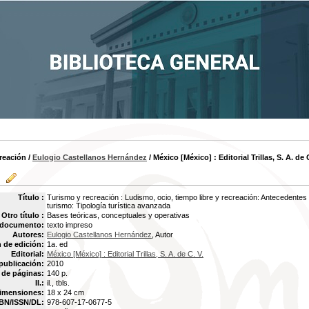
reación
/
Eulogio Castellanos Hernández
/ México [México] : Editorial Trillas, S. A. de 
Título :
Turismo y recreación : Ludismo, ocio, tiempo libre y recreación: Antecedentes
turismo: Tipología turística avanzada
Otro título :
Bases teóricas, conceptuales y operativas
 documento:
texto impreso
Autores:
Eulogio Castellanos Hernández
, Autor
 de edición:
1a. ed
Editorial:
México [México] : Editorial Trillas, S. A. de C. V.
publicación:
2010
de páginas:
140 p.
Il.:
il., tbls.
imensiones:
18 x 24 cm
BN/ISSN/DL:
978-607-17-0677-5