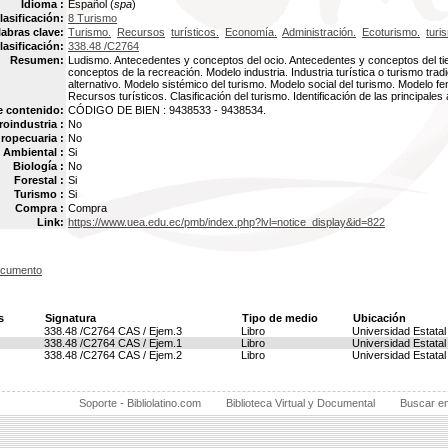
Idioma :
Español (
spa
)
lasificación:
8 Turismo
labras clave:
Turismo.
Recursos
turísticos.
Economía.
Administración.
Ecoturismo.
turi
lasificación:
338.48 /C2764
Resumen:
Ludismo. Antecedentes y conceptos del ocio. Antecedentes y conceptos del tie
conceptos de la recreación. Modelo industria. Industria turística o turismo tradi
alternativo. Modelo sistémico del turismo. Modelo social del turismo. Modelo f
Recursos turísticos. Clasificación del turismo. Identificación de las principales
e contenido:
CÓDIGO DE BIEN : 9438533 - 9438534.
oindustria :
No
ropecuaria :
No
Ambiental :
Si
Biología :
No
Forestal :
Si
Turismo :
Si
Compra :
Compra
Link:
https://www.uea.edu.ec/pmb/index.php?lvl=notice_display&id=822
ocumento
s
Signatura
Tipo de medio
Ubicación
338.48 /C2764 CAS / Ejem.3
Libro
Universidad Estata
338.48 /C2764 CAS / Ejem.1
Libro
Universidad Estata
338.48 /C2764 CAS / Ejem.2
Libro
Universidad Estata
Soporte - Bibliolatino.com
Biblioteca Virtual y Documental
Buscar e