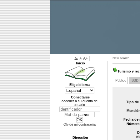
A-
A
A+
New search
Inicio
Turismo y rec
Público
ISBD
Elige idioma
Conectarse
acceder a su cuenta de
Tipo de
usuario
Mención
Fecha de 
Número 
Olvidé mi contraseña
D
IS
Dirección