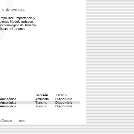
smo
de
aventura.
mpo libre. Importancia y
cional. Modelo turístico
enomenológico del turismo.
 áreas del turismo.
Sección
Estado
l Amazónica
Ambiental
Disponible
l Amazónica
Turismo
Disponible
l Amazónica
Turismo
Disponible
n Google
pmb