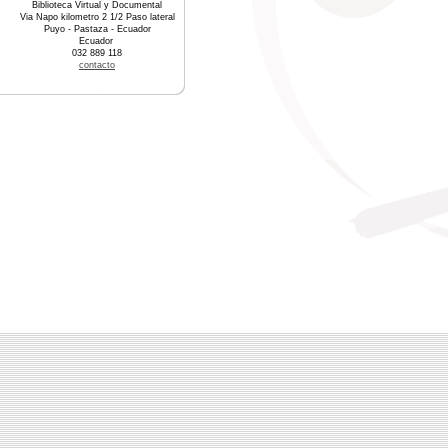
Biblioteca Virtual y Documental
Via Napo kilometro 2 1/2 Paso lateral
Puyo - Pastaza - Ecuador
Ecuador
032 889 118
contacto