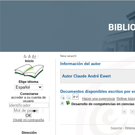
A-
A
A+
New search
Inicio
Información del autor
Autor Claude André Ewert
Elige idioma
Documentos disponibles escritos por es
Conectarse
acceder a su cuenta de
Hacer una sugerencia
Refinar bús
usuario
Desarrollo de competencias en ciencias 
Olvidé mi contraseña
Soporte - Bibliol
Dirección