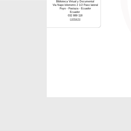
Biblioteca Virtual y Documental
Via Napo kilometro 2 1/2 Paso lateral
Puyo - Pastaza - Ecuador
Ecuador
032 889 118
contacto