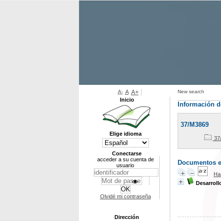
A-
A
A+
New search
Inicio
Información d
37/M3869
Elige idioma
37
Conectarse
acceder a su cuenta de
Documentos en 
usuario
Ha
Desarroll
Olvidé mi contraseña
Dirección