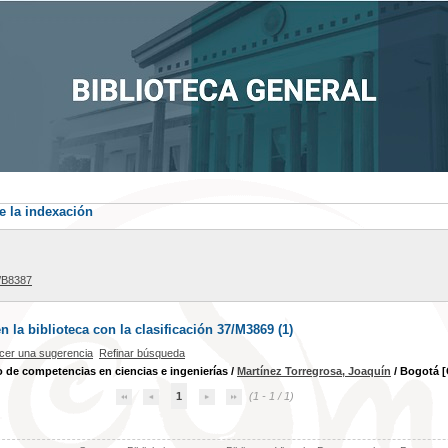
e la indexación
/B8387
la biblioteca con la clasificación 37/M3869 (
1
)
cer una sugerencia
Refinar búsqueda
o de competencias en ciencias e ingenierías
/
Martínez Torregrosa, Joaquín
/ Bogotá [
1
(1 - 1 / 1)