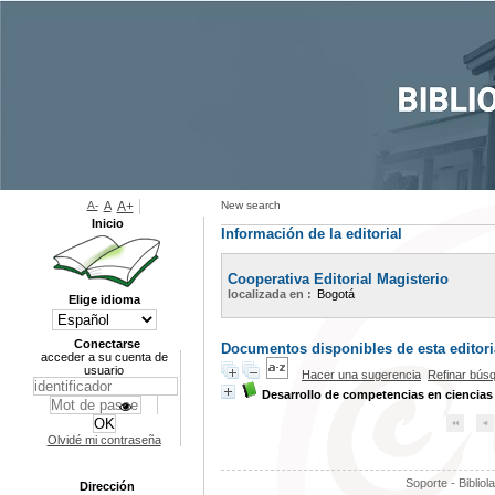
A-
A
A+
New search
Inicio
Información de la editorial
Cooperativa Editorial Magisterio
localizada en :
Bogotá
Elige idioma
Conectarse
Documentos disponibles de esta editoria
acceder a su cuenta de
usuario
Hacer una sugerencia
Refinar bús
Desarrollo de competencias en ciencias 
Olvidé mi contraseña
Soporte - Bibliol
Dirección