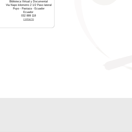
Biblioteca Virtual y Documental
Via Napo kilometro 2 1/2 Paso lateral
Puyo - Pastaza - Ecuador
Ecuador
032 889 118
contacto