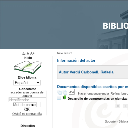
A-
A
A+
New search
Inicio
Información del autor
Autor Verdú Carbonell, Rafaela
Elige idioma
Documentos disponibles escritos por es
Conectarse
acceder a su cuenta de
Hacer una sugerencia
Refinar bús
usuario
Desarrollo de competencias en ciencias 
Olvidé mi contraseña
Soporte - Bibliol
Dirección