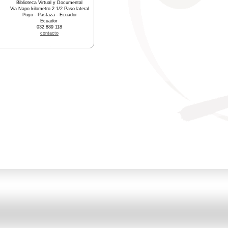
Biblioteca Virtual y Documental
Via Napo kilometro 2 1/2 Paso lateral
Puyo - Pastaza - Ecuador
Ecuador
032 889 118
contacto