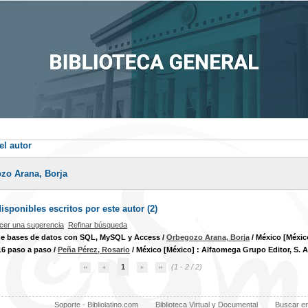
el autor
zo Arana, Borja
sponibles escritos por este autor (
2
)
cer una sugerencia
Refinar búsqueda
de bases de datos con SQL, MySQL y Access
/
Orbegozo Arana, Borja
/ México [México
16 paso a paso
/
Peña Pérez, Rosario
/ México [México] : Alfaomega Grupo Editor, S. A.
1
(1 - 2 / 2)
Soporte - Bibliolatino.com
Biblioteca Virtual y Documental
Buscar e