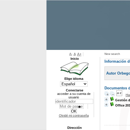
A-
A
A+
New search
Inicio
Información d
Autor Orbego
Elige idioma
Documentos di
Conectarse
acceder a su cuenta de
Ha
usuario
Gestión 
Office 20
Olvidé mi contraseña
Dirección