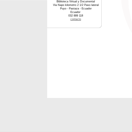
Biblioteca Virtual y Documental
Via Napo kilometro 2 1/2 Paso lateral
Puyo - Pastaza - Ecuador
Ecuador
032 889 118
contacto