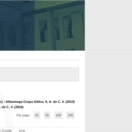
] : Alfaomega Grupo Editor, S. A. de C. V. (2013)
 de C. V. (2016)
Par page :
25
50
100
200
n Google
pmb