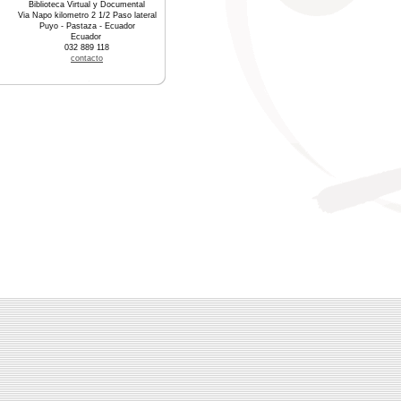
Biblioteca Virtual y Documental
Via Napo kilometro 2 1/2 Paso lateral
Puyo - Pastaza - Ecuador
Ecuador
032 889 118
contacto