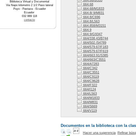
664.66/G535
Biblioteca Virtual y Documental
664.68
Via Napo kilometro 2 1/2 Paso lateral
664.68/M1833
Puyo - Pastaza - Ecuador
Ecuador
664.8/.9/M831
032 889 118
664.8/C696
contacto
664.8/L563
664.858/M3151
664.9
664.9/G9347
664/338.43/B744
664/502 /S4789
664/579.67/F183
664/579.67/F619
664/663.91/S385
664/663/C3551
664/A7283
664/C342
664/C3551
664/C9119
664/C9628
664/F322
664/I124
664/L563
664/M1833
664/M831
664/S669
664/V119
Documentos en la biblioteca con la clas
Hacer una sugerencia
Refinar bús