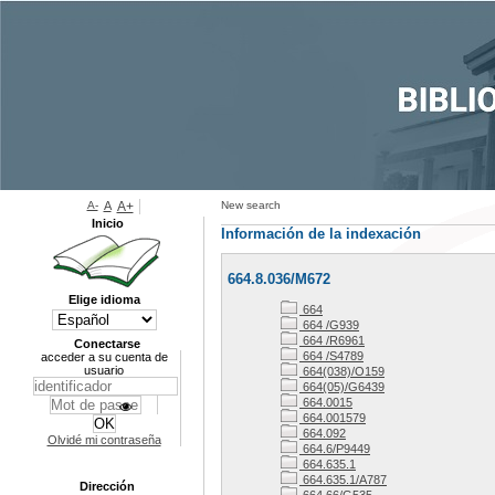
A-
A
A+
New search
Inicio
Información de la indexación
664.8.036/M672
Elige idioma
664
664 /G939
664 /R6961
Conectarse
664 /S4789
acceder a su cuenta de
usuario
664(038)/O159
664(05)/G6439
664.0015
664.001579
664.092
Olvidé mi contraseña
664.6/P9449
664.635.1
664.635.1/A787
Dirección