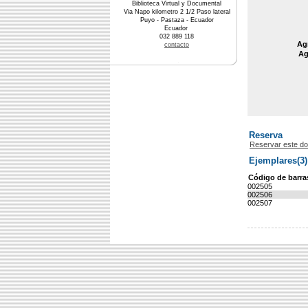
Biblioteca Virtual y Documental
Via Napo kilometro 2 1/2 Paso lateral
Puyo - Pastaza - Ecuador
Ecuador
032 889 118
Agr
contacto
Ag
Reserva
Reservar este d
Ejemplares(3)
Código de barra
002505
002506
002507