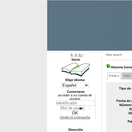
A-
A
A+
New search
Inicio
Historia Gene
Público
ISBD
Elige idioma
Tipo de
Conectarse
acceder a su cuenta de
usuario
Fecha de 
Número 
D
IS
Olvidé mi contraseña
Pa
Dirección