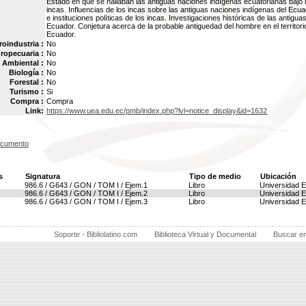
Estado en que se hallaban las antiguas naciones indígenas ecuatorianas bajo 
incas. Influencias de los incas sobre las antiguas naciones indígenas del Ecu
e instituciones políticas de los incas. Investigaciones históricas de las antigu
Ecuador. Conjetura acerca de la probable antiguedad del hombre en el territori
Ecuador.
oindustria :
No
ropecuaria :
No
Ambiental :
No
Biología :
No
Forestal :
No
Turismo :
Si
Compra :
Compra
Link:
https://www.uea.edu.ec/pmb/index.php?lvl=notice_display&id=1632
ocumento
s
Signatura
Tipo de medio
Ubicación
986.6 / G643 / GON / TOM I / Ejem.1
Libro
Universidad E
986.6 / G643 / GON / TOM I / Ejem.2
Libro
Universidad E
986.6 / G643 / GON / TOM I / Ejem.3
Libro
Universidad E
Soporte - Bibliolatino.com
Biblioteca Virtual y Documental
Buscar e