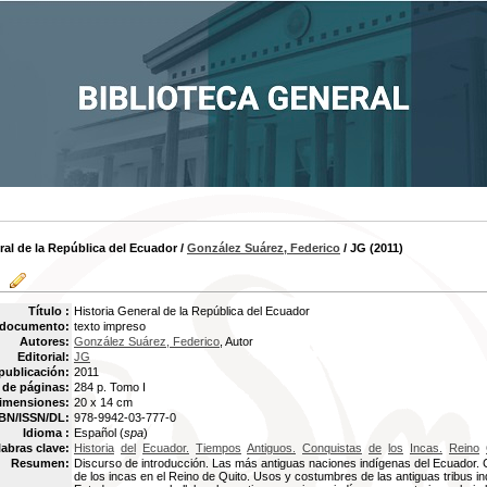
ral de la República del Ecuador
/
González Suárez, Federico
/ JG (2011)
Título :
Historia General de la República del Ecuador
 documento:
texto impreso
Autores:
González Suárez, Federico
, Autor
Editorial:
JG
publicación:
2011
de páginas:
284 p. Tomo I
imensiones:
20 x 14 cm
BN/ISSN/DL:
978-9942-03-777-0
Idioma :
Español (
spa
)
labras clave:
Historia
del
Ecuador.
Tiempos
Antiguos.
Conquistas
de
los
Incas.
Reino
Resumen:
Discurso de introducción. Las más antiguas naciones indígenas del Ecuador.
de los incas en el Reino de Quito. Usos y costumbres de las antiguas tribus i