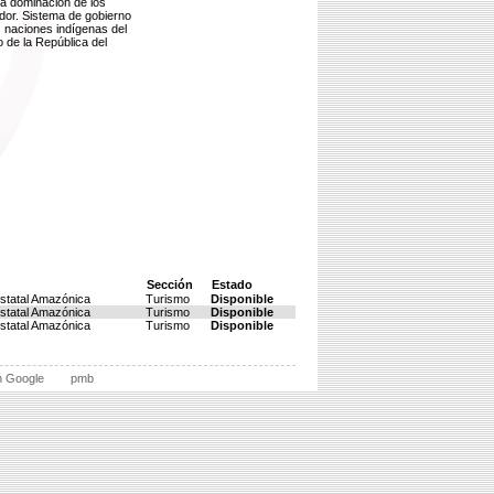
la dominación de los
ador. Sistema de gobierno
as naciones indígenas del
o de la República del
Sección
Estado
statal Amazónica
Turismo
Disponible
statal Amazónica
Turismo
Disponible
statal Amazónica
Turismo
Disponible
n Google
pmb