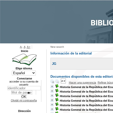
A-
A
A+
New search
Inicio
Información de la editorial
JG
Elige idioma
Documentos disponibles de esta editoria
Conectarse
acceder a su cuenta de
Hacer una sugerencia
Refinar bús
usuario
Historia General de la República del Ec
Historia General de la República del Ec
Historia General de la República del Ec
Olvidé mi contraseña
Historia General de la República del Ec
Historia General de la República del Ec
Historia General de la República del Ec
Dirección