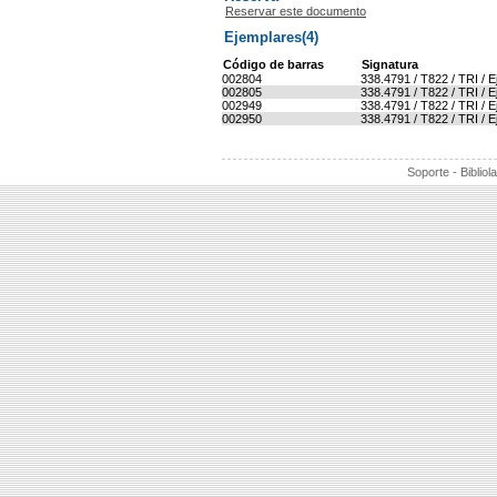
Reservar este documento
Ejemplares(4)
Código de barras
Signatura
002804
338.4791 / T822 / TRI / 
002805
338.4791 / T822 / TRI / 
002949
338.4791 / T822 / TRI / 
002950
338.4791 / T822 / TRI / 
Soporte - Bibliol