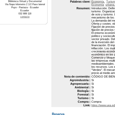
Biblioteca Virtual y Documental
Palabras clave:
Economía.
Turism
Via Napo kilometro 2 1/2 Paso lateral
Economía
urbana.
Puyo - Pastaza - Ecuador
Resumen:
Introducción. Defi
Ecuador
turismo. Organizac
032 889 118
de ocio y turismo.
contacto
mecanismo de los p
La demanda del me
Oferta y costes. el
Fijación de precios
fijación de precios
El entorno económi
político y sociocul
sector privado. Def
de la inversión del
financiación. El im
inflacción. Los mult
crecimiento económ
económico en los p
Comercio y bloques
las empresas multi
medioambientales. 
los recursos. Los e
"Verdes". El mecan
precio al medio am
Nota de contenido:
CÓDIGO DE BIEN :
Agroindustria :
Si
Agropecuaria :
Si
Ambiental :
Si
Biología :
Si
Forestal :
Si
Turismo :
Si
Compra :
Compra
Link:
https://www.uea.e
Reserva