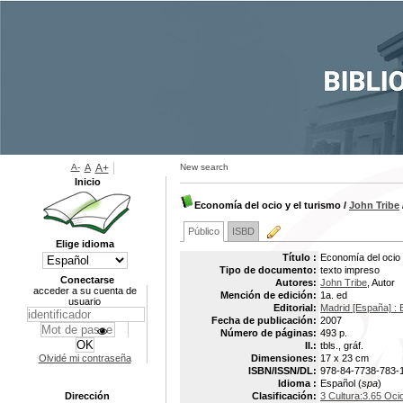
A-
A
A+
New search
Inicio
Economía del ocio y el turismo
/
John Tribe
Público
ISBD
Elige idioma
Título :
Economía del ocio 
Tipo de documento:
texto impreso
Conectarse
Autores:
John Tribe
, Autor
acceder a su cuenta de
Mención de edición:
1a. ed
usuario
Editorial:
Madrid [España] : Ed
Fecha de publicación:
2007
Número de páginas:
493 p.
Il.:
tbls., gráf.
Olvidé mi contraseña
Dimensiones:
17 x 23 cm
ISBN/ISSN/DL:
978-84-7738-783-
Idioma :
Español (
spa
)
Dirección
Clasificación:
3 Cultura:3.65 Oci