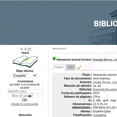
A-
A
A+
New search
Inicio
Hematuria vesical bovina
/
Aguilar Reyes, J
Público
ISBD
Elige idioma
Título :
Hematuria vesical 
Tipo de documento:
texto impreso
Conectarse
Autores:
Aguilar Reyes, Jo
acceder a su cuenta de
Mención de edición:
1a. ed
usuario
Editorial:
Quevedo [Ecuador]
Fecha de publicación:
2013
Número de páginas:
174 p.
Il.:
il., tbls., gráf., map
Olvidé mi contraseña
Dimensiones:
21 X 15 cm
ISBN/ISSN/DL:
978-9978-371-05-
Idioma :
Español (
spa
)
Dirección
Clasificación:
Ganaderia