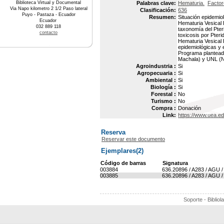
Biblioteca Virtual y Documental
Palabras clave:
Hematuria.
Factor
Via Napo kilometro 2 1/2 Paso lateral
Clasificación:
636
Puyo - Pastaza - Ecuador
Resumen:
Situación epidemio
Ecuador
Hematuria Vesical
032 889 118
taxonomía del Pter
contacto
toxicosis por Pteri
Hematuria Vesical 
epidemiológicas y 
Programa plantead
Machala) y UNL (Nac
Agroindustria :
Si
Agropecuaria :
Si
Ambiental :
Si
Biología :
Si
Forestal :
No
Turismo :
No
Compra :
Donación
Link:
https://www.uea.e
Reserva
Reservar este documento
Ejemplares(2)
Código de barras
Signatura
003884
636.20896 / A283 / AGU /
003885
636.20896 / A283 / AGU /
Soporte - Bibliol