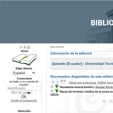
A-
A
A+
New search
Inicio
Información de la editorial
Quevedo [Ecuador] : Universidad Técn
Elige idioma
Documentos disponibles de esta editoria
Conectarse
acceder a su cuenta de
Hacer una sugerencia
Refinar bús
usuario
Hematuria vesical bovina
/
Aguilar Reye
Razas de bovinos criollos de la costa e
(2013)
Olvidé mi contraseña
Dirección