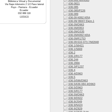
636.082.4/R4363
Biblioteca Virtual y Documental
636.0821
Via Napo kilometro 2 1/2 Paso lateral
636.085
Puyo - Pastaza - Ecuador
Ecuador
636.085/P226
032 889 118
636.089
contacto
636.09 K892 KRA
636.09/ B697/ Ejem.1
636.09/D963
636.09/E853
636.09/G535
636.09/K892 KRA
636.09/R1753
636.09:616-073.7/M2848
636.1/S6421
636.1/S669
636.2
636.2/R177
636.244
636.2866
636.3/P1237
636.4
636.4/D963
636.5
636.5/596/D963
636.5/636.084.4/D963
636.5/D963
636.5/R177
636.59/D963
636.9/D922
636.9/J549
636.9/N424
636.9/Z829