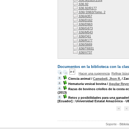
636.9/Z829 ZUN
636.92
636.92/R177
636/ D963/Tomo. 2
636/A357
636/D162
636/D963
636/G673
636/M543
636/Q61
636/R177
636/S669
636/T6931
636/V737
Documentos en la biblioteca con la clasi
Hacer una sugerencia
Refinar bús
Ciencia animal
/
Campbell, Jhon R.
/ Zar
Hematuria vesical bovina
/
Aguilar Reye
Razas de bovinos criollos de la costa e
(2013)
Retos y posibilidades para una ganaderí
[Ecuador] : Universidad Estatal Amazónica - U
Soporte - Bibliol