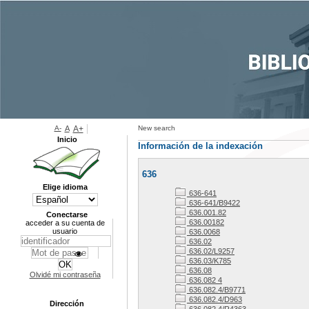
A-
A
A+
New search
Inicio
Información de la indexación
636
Elige idioma
636-641
636-641/B9422
636.001.82
Conectarse
636.00182
acceder a su cuenta de
usuario
636.0068
636.02
636.02/L9257
636.03/K785
636.08
Olvidé mi contraseña
636.082 4
636.082.4/B9771
636.082.4/D963
Dirección