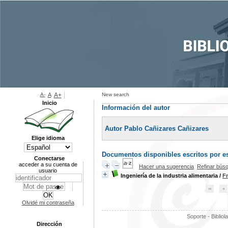
A-
A
A+
New search
Inicio
Información del autor
Autor Pablo Cañizares Cañizares
Elige idioma
Documentos disponibles escritos por es
Conectarse
acceder a su cuenta de
Hacer una sugerencia
Refinar bús
usuario
Ingeniería de la industria alimentaria
/
F
Olvidé mi contraseña
Soporte - Bibliol
Dirección