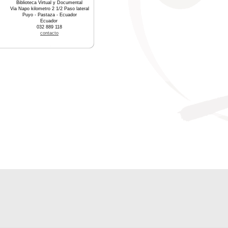
Biblioteca Virtual y Documental
Via Napo kilometro 2 1/2 Paso lateral
Puyo - Pastaza - Ecuador
Ecuador
032 889 118
contacto