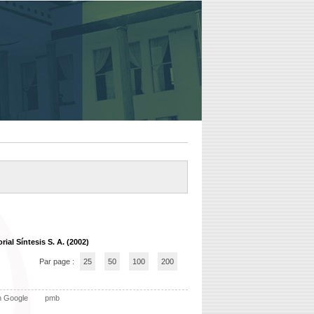
rial Síntesis S. A. (2002)
Par page :
25
50
100
200
n Google
pmb