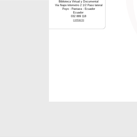
Biblioteca Virtual y Documental
Via Napo kilometro 2 1/2 Paso lateral
Puyo - Pastaza - Ecuador
Ecuador
032 889 118
contacto