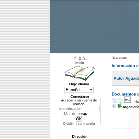
A-
A
A+
New search
Inicio
Información d
Autor Aguad
Elige idioma
Documentos di
Conectarse
acceder a su cuenta de
Ha
usuario
Ingeniería
Olvidé mi contraseña
Dirección