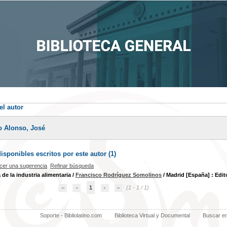
el autor
o Alonso, José
sponibles escritos por este autor (
1
)
cer una sugerencia
Refinar búsqueda
 de la industria alimentaria
/
Francisco Rodríguez Somolinos
/ Madrid [España] : Edito
1
(1 - 1 / 1)
Soporte - Bibliolatino.com
Biblioteca Virtual y Documental
Buscar e