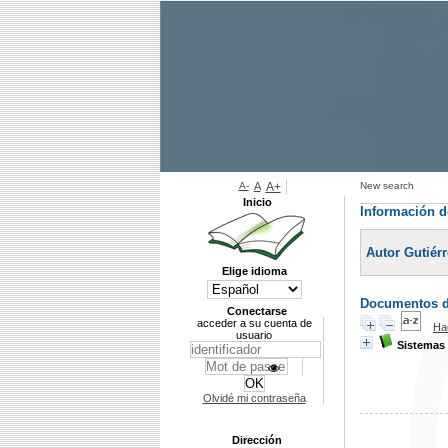
A-
A
A+
New search
Inicio
Información d
Autor Gutiér
Elige idioma
Documentos di
Conectarse
acceder a su cuenta de
Ha
usuario
Sistemas 
Olvidé mi contraseña
Dirección