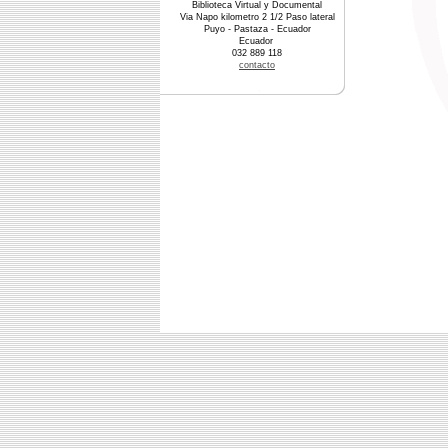
Biblioteca Virtual y Documental
Via Napo kilometro 2 1/2 Paso lateral
Puyo - Pastaza - Ecuador
Ecuador
032 889 118
contacto