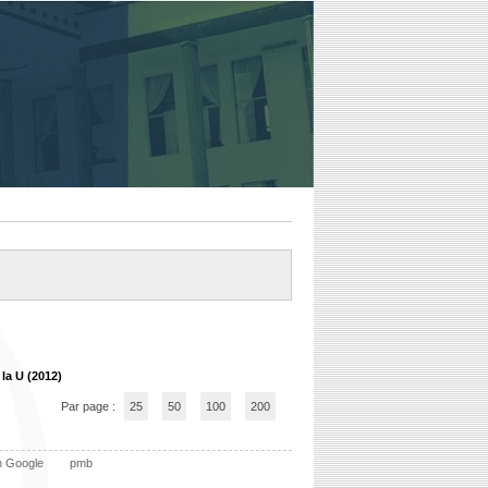
la U (2012)
Par page :
25
50
100
200
n Google
pmb