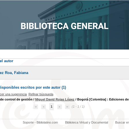
el autor
rez Roa, Fabiana
sponibles escritos por este autor (
1
)
cer una sugerencia
Refinar búsqueda
de control de gestión
/
Miguel David Rojas López
/ Bogotá [Colombia] : Ediciones de 
1
(1 - 1 / 1)
Soporte - Bibliolatino.com
Biblioteca Virtual y Documental
Buscar e