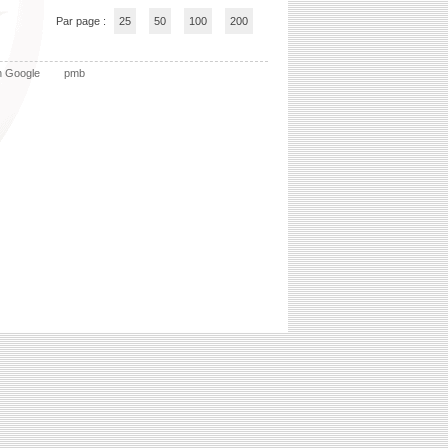
Par page :
25
50
100
200
n Google
pmb