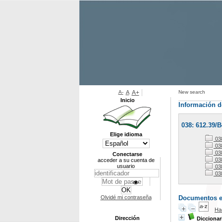
A-
A
A+
New search
Inicio
Información d
038: 612.39/
Elige idioma
03
03
03
Conectarse
038
acceder a su cuenta de
usuario
038
038
Olvidé mi contraseña
Documentos en 
Ha
Dirección
Diccionar