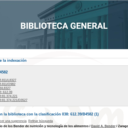
e la indexación
B4582
8.811/L8327
8.811/O982
8/L8327
: 612.39
:81.374.221
:81.374.221/D3527
la biblioteca con la clasificación 038: 612.39/B4582 (
1
)
cer una sugerencia
Refinar búsqueda
io de los Bender de nutrición y tecnología de los alimentos
/
David A. Bender
/ Zarago