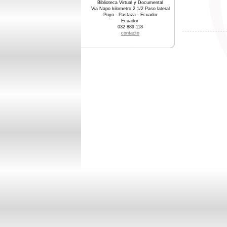
Biblioteca Virtual y Documental
Via Napo kilometro 2 1/2 Paso lateral
Puyo - Pastaza - Ecuador
Ecuador
032 889 118
contacto