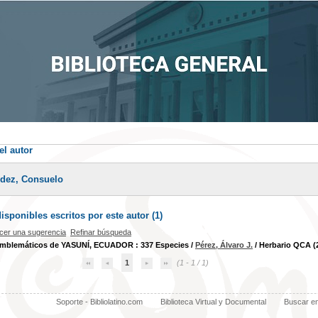
el autor
ndez, Consuelo
sponibles escritos por este autor (
1
)
cer una sugerencia
Refinar búsqueda
emblemáticos de YASUNÍ, ECUADOR : 337 Especies
/
Pérez, Álvaro J.
/ Herbario QCA (
1
(1 - 1 / 1)
Soporte - Bibliolatino.com
Biblioteca Virtual y Documental
Buscar e