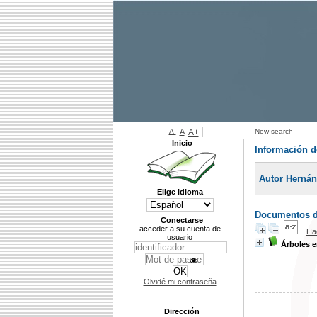
A-
A
A+
New search
Inicio
Información d
Autor Herná
Elige idioma
Documentos di
Conectarse
acceder a su cuenta de
Ha
usuario
Árboles 
Olvidé mi contraseña
Dirección