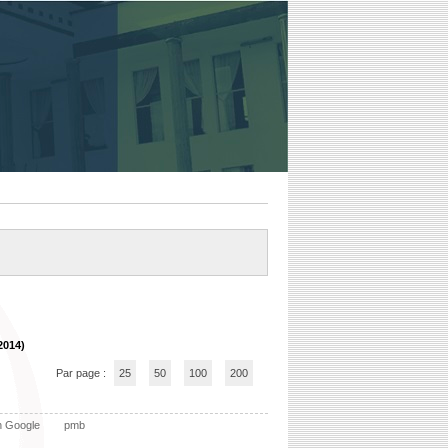
2014)
Par page :
25
50
100
200
n Google
pmb