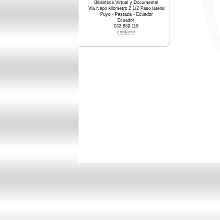
Biblioteca Virtual y Documental
Via Napo kilometro 2 1/2 Paso lateral
Puyo - Pastaza - Ecuador
Ecuador
032 889 118
contacto