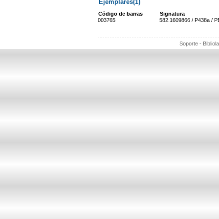
Ejemplares(1)
Código de barras
Signatura
003765
582.1609866 / P438a / PE
Soporte - Bibliol