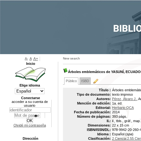
A-
A
A+
New search
Inicio
Árboles emblemáticos de YASUNÍ, ECUADOR
Público
ISBD
Elige idioma
Título :
Árboles emblemát
Tipo de documento:
texto impreso
Conectarse
Autores:
Pérez, Álvaro J.
, A
acceder a su cuenta de
Mención de edición:
1a. ed.
usuario
Editorial:
Herbario QCA
Fecha de publicación:
2014
Número de páginas:
393 págs.
Il.:
il., tbls., gráf., map.
Olvidé mi contraseña
Dimensiones:
22 x 15 cm
ISBN/ISSN/DL:
978-9942-20-260-
Idioma :
Español (
spa
)
Dirección
Clasificación:
2 Ciencia:2.55 Cie