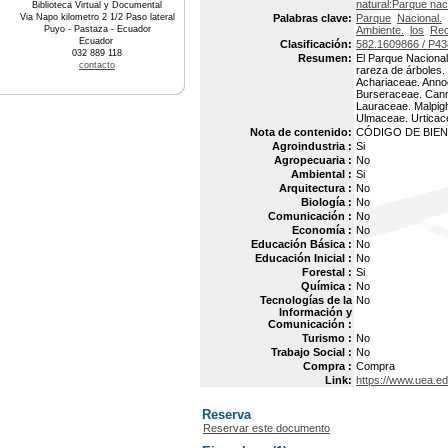
natural:Parque nac
Biblioteca Virtual y Documental
Via Napo kilometro 2 1/2 Paso lateral
Palabras clave:
Parque
Nacional.
Puyo - Pastaza - Ecuador
Ambiente.
los
Rec
Ecuador
Clasificación:
582.1609866 / P4
032 889 118
Resumen:
El Parque Nacional
contacto
rareza de árboles. 
Achariaceae. Anno
Burseraceae. Cann
Lauraceae. Malpig
Ulmaceae. Urticac
Nota de contenido:
CÓDIGO DE BIEN 
Agroindustria :
Si
Agropecuaria :
No
Ambiental :
Si
Arquitectura :
No
Biología :
No
Comunicación :
No
Economía :
No
Educación Básica :
No
Educación Inicial :
No
Forestal :
Si
Química :
No
Tecnologías de la
No
Información y
Comunicación :
Turismo :
No
Trabajo Social :
No
Compra :
Compra
Link:
https://www.uea.e
Reserva
Reservar este documento