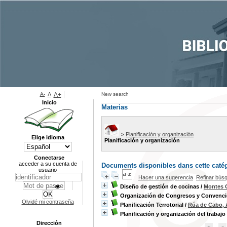
A-
A
A+
New search
Inicio
Materias
>
Planificación y organización
Elige idioma
Planificación y organización
Conectarse
acceder a su cuenta de
Documents disponibles dans cette catég
usuario
Hacer una sugerencia
Refinar bús
Diseño de gestión de cocinas
/
Montes O
Organización de Congresos y Convenc
Olvidé mi contraseña
Planificación Terrotorial
/
Rúa de Cabo, 
Planificación y organización del trabajo
Dirección