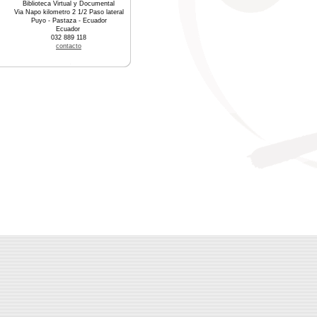
Biblioteca Virtual y Documental
Via Napo kilometro 2 1/2 Paso lateral
Puyo - Pastaza - Ecuador
Ecuador
032 889 118
contacto