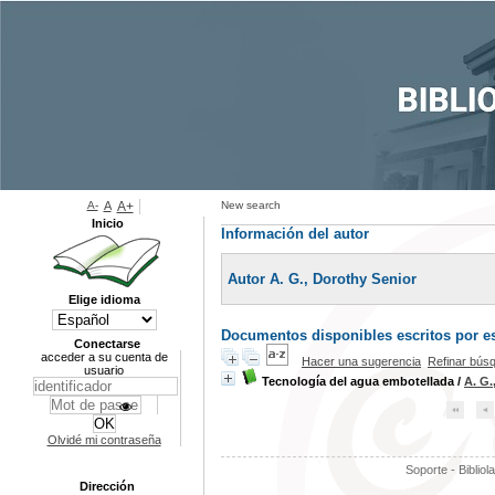
A-
A
A+
New search
Inicio
Información del autor
Autor A. G., Dorothy Senior
Elige idioma
Documentos disponibles escritos por es
Conectarse
acceder a su cuenta de
Hacer una sugerencia
Refinar bús
usuario
Tecnología del agua embotellada
/
A. G.
Olvidé mi contraseña
Soporte - Bibliol
Dirección