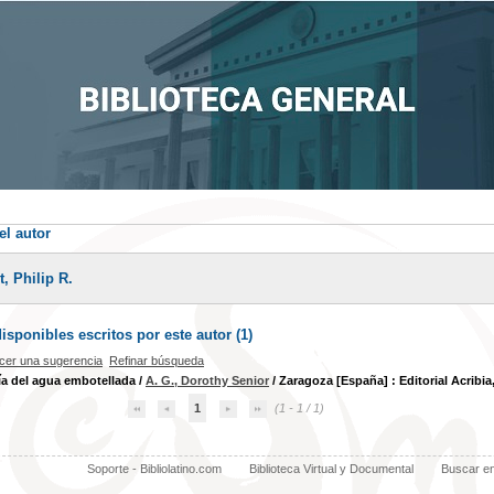
el autor
, Philip R.
sponibles escritos por este autor (
1
)
cer una sugerencia
Refinar búsqueda
a del agua embotellada
/
A. G., Dorothy Senior
/ Zaragoza [España] : Editorial Acribia,
1
(1 - 1 / 1)
Soporte - Bibliolatino.com
Biblioteca Virtual y Documental
Buscar e