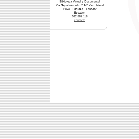
Biblioteca Virtual y Documental
Via Napo kilometro 2 1/2 Paso lateral
Puyo - Pastaza - Ecuador
Ecuador
032 889 118
contacto