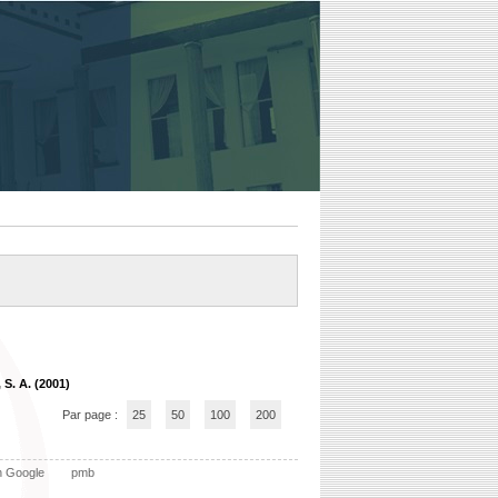
 S. A. (2001)
Par page :
25
50
100
200
n Google
pmb