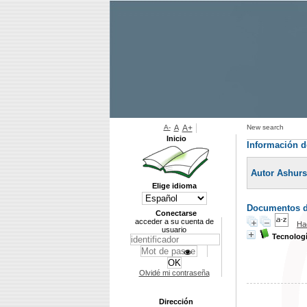
A-
A
A+
New search
Inicio
Información d
Autor Ashurst
Elige idioma
Documentos di
Conectarse
acceder a su cuenta de
Ha
usuario
Tecnologí
Olvidé mi contraseña
Dirección