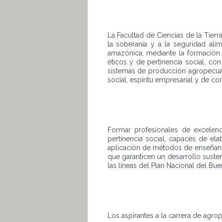
La Facultad de Ciencias de la Tierra
la soberanía y a la seguridad ali
amazónica, mediante la formación d
éticos y de pertinencia social, co
sistemas de producción agropecuari
social, espíritu empresarial y de c
Formar profesionales de excelenci
pertinencia social, capaces de ela
aplicación de métodos de enseñanz
que garanticen un desarrollo susten
las líneas del Plan Nacional del Buen
Los aspirantes a la carrera de agro