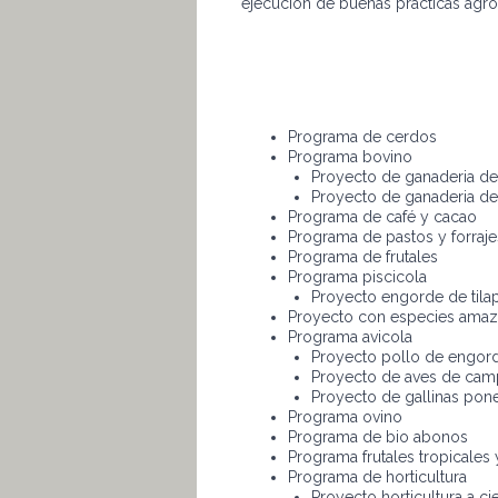
ejecución de buenas prácticas agro
Programa de cerdos
Programa bovino
Proyecto de ganaderia de
Proyecto de ganaderia de
Programa de café y cacao
Programa de pastos y forraje
Programa de frutales
Programa piscicola
Proyecto engorde de tilap
Proyecto con especies amaz
Programa avicola
Proyecto pollo de engor
Proyecto de aves de ca
Proyecto de gallinas pon
Programa ovino
Programa de bio abonos
Programa frutales tropicales
Programa de horticultura
Proyecto horticultura a ci