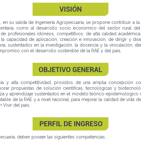
, en su salida de Ingeniería Agropecuaria, se propone contribuir a la
mentaria, como al desarrollo socio económico del sector rural del
e profesionales idóneos, competitivos, de alta calidad académica y
n la capacidad de aplicación, creación e innovación, de dirigir y d
a, sustentados en la investigación, la docencia y la vinculación, d
ompromiso con el desarrollo sostenible de la RAE y del país.
a y alta competitividad, provistos de una amplia concepción cogni
borar propuestas de solución científicas, tecnológicas y biotecnoló
a y aprendizaje sustentados en el modelo teórico-epistemológico 
table de la RAE y a nivel nacional, para mejorar la calidad de vida 
 Vivir del país.
pecuaria, deben poseer las siguientes competencias: