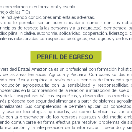
 correctamente en forma oral y escrita.
nejo de las TICs.
 libre incluyendo condiciones ambientales adversas.
cos que le permitan ser un buen ciudadano: cumplir con sus debe
incipios de respeto (a las personas y a la naturaleza), democracia, paz
disciplina, iniciativa, autonomía, solidaridad, cooperación, liderazgo
materias relacionadas con aspectos biológicos, ecológicos y de los re
versidad Estatal Amazónica es un profesional con formación holística
de las áreas temáticas: Agrícola y Pecuaria. Con bases sólidas en 
ación científica y empírica, a través de las ciencias de formación 
roducción agropecuaria; con la sensibilidad y responsabilidad 
petencias en la comprensión de la relación e interacción del suelo, p
 de las asignaturas básicas específicas; y desarrollar las expertici
más próspera con seguridad alimentaria a partir de sistemas agroalim
sionalizantes. Sus competencias le permiten aplicar los conceptos
do y usando tecnologías apropiadas, así como también realizar
ble con la preservación de los recursos naturales y del medio am
iendo comunicarse en forma efectiva para resolver problemas de s
 evaluación y la interpretación de la información, liderando y sie