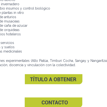
o invernadero
io insumos y control biológico
lantas in vitro
e anturios
 de musaceas
de caña de azucar
de orquideas
ios hoteleros
servicios
 y suelos
as medicinales
es experimentales (Alto Piatúa, Timburi Cocha, Sangay y Nangaritza)
gación, docencia y vinculación con la colectividad.