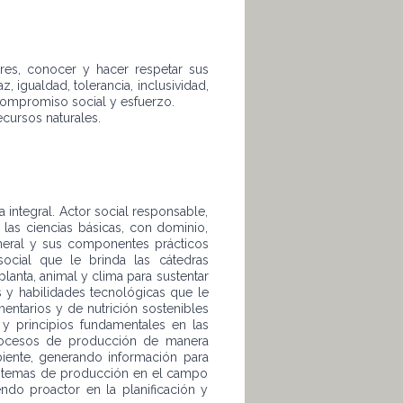
res, conocer y hacer respetar sus
, igualdad, tolerancia, inclusividad,
, compromiso social y esfuerzo.
cursos naturales.
 integral. Actor social responsable,
las ciencias básicas, con dominio,
general y sus componentes prácticos
social que le brinda las cátedras
lanta, animal y clima para sustentar
as y habilidades tecnológicas que le
entarios y de nutrición sostenibles
 y principios fundamentales en las
 procesos de producción de manera
biente, generando información para
istemas de producción en el campo
ndo proactor en la planificación y