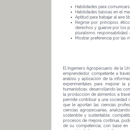
Habilidades para comunicarse
Habilidades básicas en el ma
Aptitud para trabajar al aire
Regirse por principios éti
derechos y guiarse por los pr
pluralismo, responsabilidad, 
Mostrar preferencia por las 
El Ingeniero Agropecuario de la Uni
emprendedor, competente a través 
análisis y aplicación de la inform
experimentales para mejorar la p
humanísticas; desarrollando las com
la producción de alimentos a través
permite contribuir a una sociedad 
que le aportan las ciencias profe
ciencias agropecuarias, analizan
sostenible y sustentable, compati
procesos de mejora continua, pud
de su competencia, con base en la