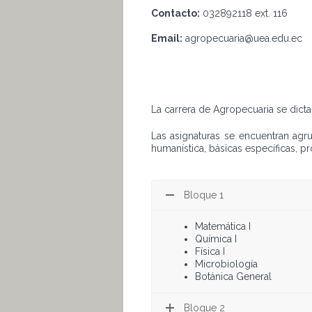
Contacto:
032892118 ext. 116
Email:
agropecuaria@uea.edu.ec
La carrera de Agropecuaria se dicta
Las asignaturas se encuentran ag
humanística, básicas específicas, pro
Bloque 1
Matemática I
Química I
Física I
Microbiología
Botánica General
Bloque 2