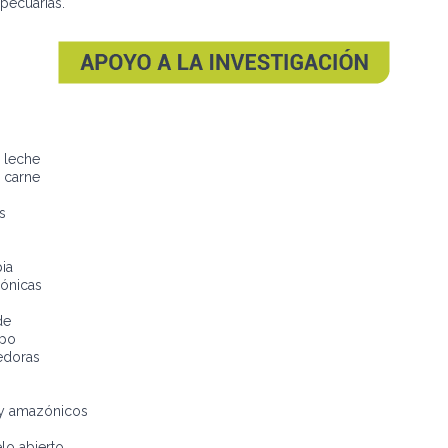
pecuarias.
 leche
 carne
s
ia
ónicas
de
mpo
edoras
 y amazónicos
elo abierto