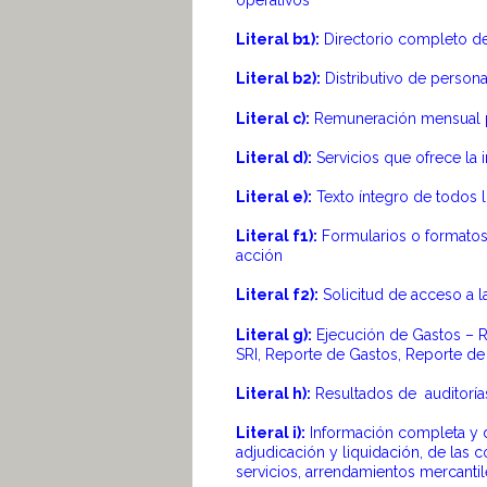
operativos
Literal b1):
Directorio completo de 
Literal b2):
Distributivo de persona
Literal c):
Remuneración mensual po
Literal d):
Servicios que ofrece la i
Literal e):
Texto íntegro de todos lo
Literal f1):
Formularios o formatos 
acción
Literal f2):
Solicitud de acceso a l
Literal g):
Ejecución de Gastos – 
SRI, Reporte de Gastos, Reporte de
Literal h):
Resultados de auditorías
Literal i):
Información completa y d
adjudicación y liquidación, de las 
servicios, arrendamientos mercantil