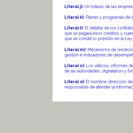
Literal j):
Un listado de las empres
Literal k):
Planes y programas de la
Literal l):
El detalle de los contrat
que se pagará esos créditos y cuan
que se conste lo previsto en la Ley
Literal m):
Mecanismo de rendición
gestión e indicadores de desempe
Literal n):
Los viáticos, informes de
de las autoridades, dignatarios y fu
Literal o):
El nombre, dirección de l
responsable de atender la informaci