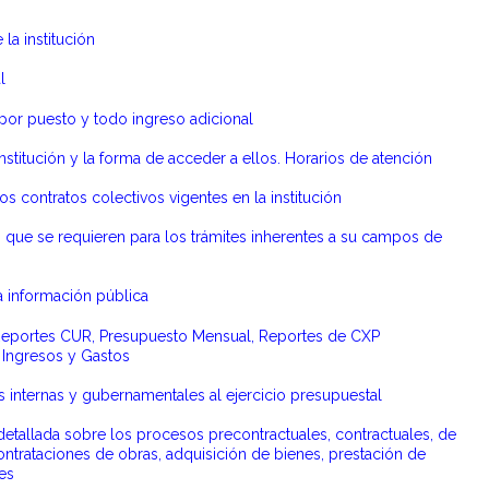
la institución
l
r puesto y todo ingreso adicional
nstitución y la forma de acceder a ellos. Horarios de atención
s contratos colectivos vigentes en la institución
que se requieren para los trámites inherentes a su campos de
a información pública
Reportes CUR, Presupuesto Mensual, Reportes de CXP
 Ingresos y Gastos
 internas y gubernamentales al ejercicio presupuestal
etallada sobre los procesos precontractuales, contractuales, de
contrataciones de obras, adquisición de bienes, prestación de
es