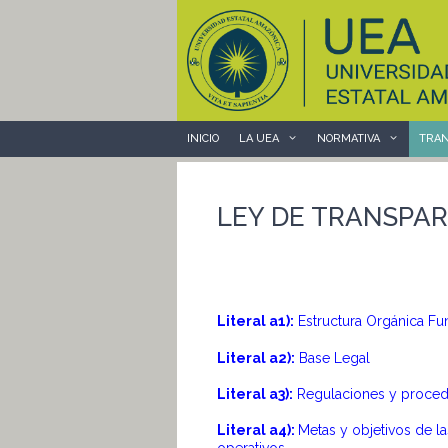
Saltar
al
contenido
INICIO
LA UEA
NORMATIVA
TRAN
LEY DE TRANSPAR
Literal a1):
Estructura Orgánica Fu
Literal a2):
Base Legal
Literal a3):
Regulaciones y procedim
Literal a4):
Metas y objetivos de l