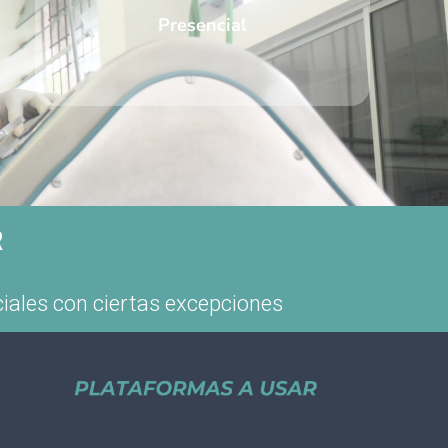
Presencial
R
nciales con ciertas excepciones