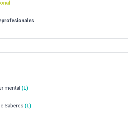
ional
eprofesionales
erimental
(L)
 de Saberes
(L)