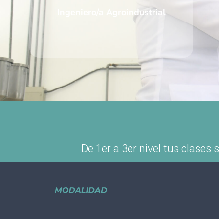
I
ngeniero/a Agroindustrial
De 1er a 3er nivel tus clases 