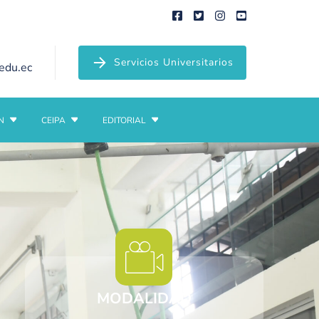
Servicios Universitarios
edu.ec
N
CEIPA
EDITORIAL
MODALIDAD