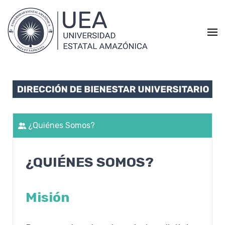
Universidad Estatal
Educación con excelencia académica
Amazónica
¿Quiénes Somos?
¿QUIÉNES SOMOS?
Misión