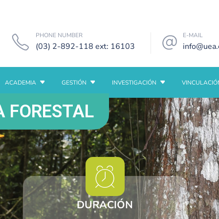
PHONE NUMBER
E-MAIL
(03) 2-892-118 ext: 16103
info@uea.
ACADEMIA
GESTIÓN
INVESTIGACIÓN
VINCULACIÓ
A FORESTAL
DURACIÓN