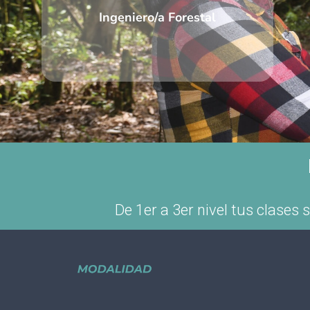
I
ngeniero/a Forestal
De 1er a 3er nivel tus clases 