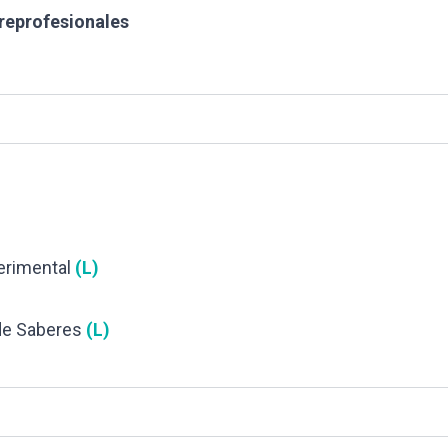
reprofesionales
erimental
(L)
 de Saberes
(L)