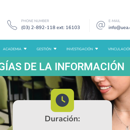
PHONE NUMBER
E-MAIL
(03) 2-892-118 ext: 16103
info@uea.
ACADEMIA
GESTIÓN
INVESTIGACIÓN
VINCULACIÓ
GÍAS DE LA INFORMACIÓN
Duración: