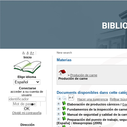
A-
A
A+
New search
Inicio
Materias
>
Produción de carne
Elige idioma
Produción de carne
Conectarse
acceder a su cuenta de
Documents disponibles dans cette catég
usuario
Hacer una sugerencia
Refinar bús
Elaboración de productos cárnicos
/
Gae
Fundamentos de la inspección de carn
Olvidé mi contraseña
Manual de seguridad y calidad de la ca
Preparación del puesto de trabajo, segu
[España] : Ideaspropias (2005)
Dirección