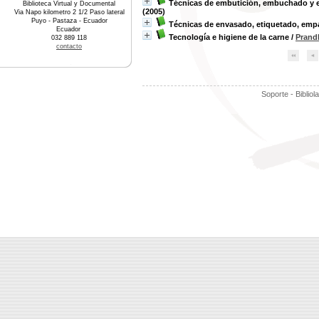
Técnicas de embutición, embuchado y 
Biblioteca Virtual y Documental
(2005)
Via Napo kilometro 2 1/2 Paso lateral
Puyo - Pastaza - Ecuador
Técnicas de envasado, etiquetado, em
Ecuador
Tecnología e higiene de la carne
/
Prandl
032 889 118
contacto
Soporte - Bibliol