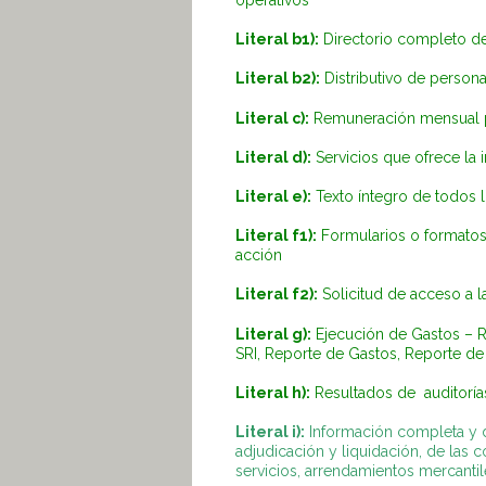
operativos
Literal b1):
Directorio completo de 
Literal b2):
Distributivo de persona
Literal c):
Remuneración mensual po
Literal d):
Servicios que ofrece la i
Literal e):
Texto íntegro de todos lo
Literal f1):
Formularios o formatos 
acción
Literal f2):
Solicitud de acceso a l
Literal g):
Ejecución de Gastos – 
SRI, Reporte de Gastos, Reporte de
Literal h):
Resultados de auditorías
Literal i):
Información completa y d
adjudicación y liquidación, de las 
servicios, arrendamientos mercantil