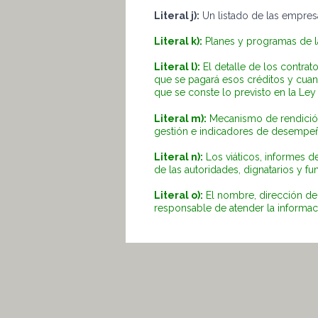
Literal j):
Un listado de las empres
Literal k):
Planes y programas de la
Literal l):
El detalle de los contrat
que se pagará esos créditos y cuan
que se conste lo previsto en la Ley
Literal m):
Mecanismo de rendición
gestión e indicadores de desempe
Literal n):
Los viáticos, informes de
de las autoridades, dignatarios y fu
Literal o):
El nombre, dirección de l
responsable de atender la informaci