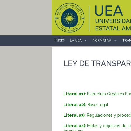
Saltar
al
contenido
INICIO
LA UEA
NORMATIVA
TRAN
LEY DE TRANSPAR
Literal a1):
Estructura Orgánica Fu
Literal a2):
Base Legal
Literal a3):
Regulaciones y procedim
Literal a4):
Metas y objetivos de l