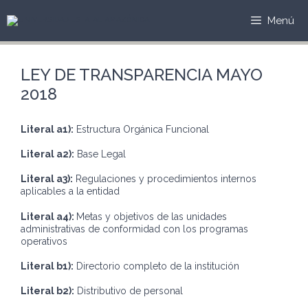
Saltar
al
Menú
contenido
LEY DE TRANSPARENCIA MAYO
2018
Literal a1):
Estructura Orgánica Funcional
Literal a2):
Base Legal
Literal a3):
Regulaciones y procedimientos internos
aplicables a la entidad
Literal a4):
Metas y objetivos de las unidades
administrativas de conformidad con los programas
operativos
Literal b1):
Directorio completo de la institución
Literal b2):
Distributivo de personal