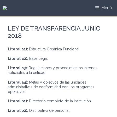
Saltar
al
Menú
contenido
LEY DE TRANSPARENCIA JUNIO
2018
Literal a1):
Estructura Orgánica Funcional
Literal a2):
Base Legal
Literal a3):
Regulaciones y procedimientos internos
aplicables a la entidad
Literal a4):
Metas y objetivos de las unidades
administrativas de conformidad con los programas
operativos
Literal b1):
Directorio completo de la institución
Literal b2):
Distributivo de personal