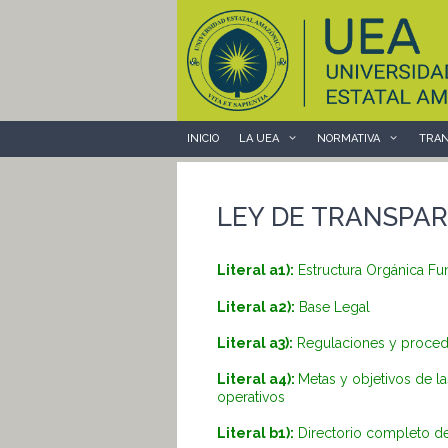
Saltar
al
contenido
INICIO
LA UEA
NORMATIVA
TRAN
LEY DE TRANSPAR
Literal a1):
Estructura Orgánica Fu
Literal a2):
Base Legal
Literal a3):
Regulaciones y procedim
Literal a4):
Metas y objetivos de l
operativos
Literal b1):
Directorio completo de 