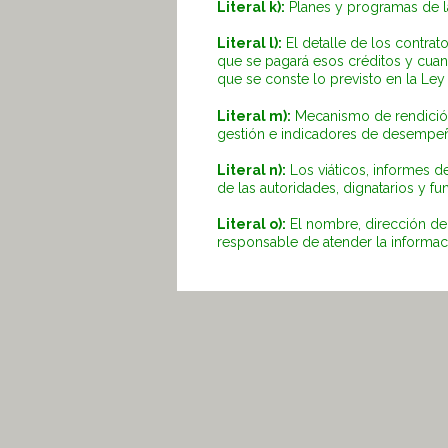
Literal k):
Planes y programas de la
Literal l):
El detalle de los contrat
que se pagará esos créditos y cuan
que se conste lo previsto en la Ley
Literal m):
Mecanismo de rendición
gestión e indicadores de desempe
Literal n):
Los viáticos, informes de
de las autoridades, dignatarios y fu
Literal o):
El nombre, dirección de l
responsable de atender la informaci