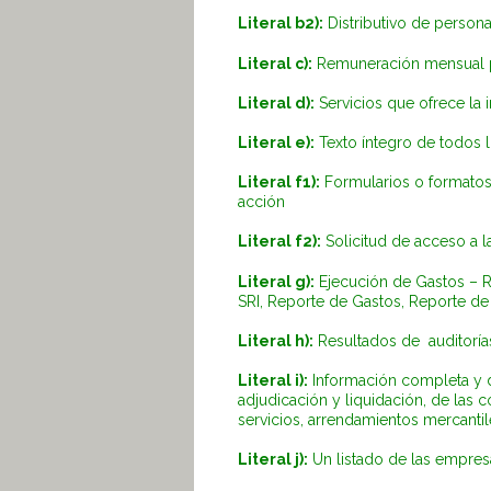
Literal b2):
Distributivo de persona
Literal c):
Remuneración mensual po
Literal d):
Servicios que ofrece la i
Literal e):
Texto íntegro de todos lo
Literal f1):
Formularios o formatos 
acción
Literal f2):
Solicitud de acceso a l
Literal g):
Ejecución de Gastos – 
SRI, Reporte de Gastos, Reporte de
Literal h):
Resultados de auditorías
Literal i):
Información completa y d
adjudicación y liquidación, de las 
servicios, arrendamientos mercantil
Literal j):
Un listado de las empres