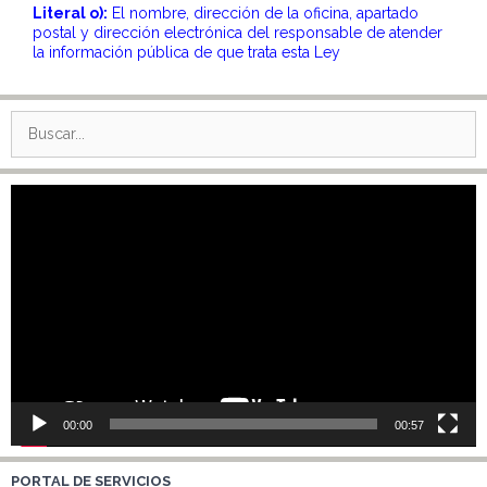
Literal o):
El nombre, dirección de la oficina, apartado
postal y dirección electrónica del responsable de atender
la información pública de que trata esta Ley
Buscar:
Reproductor
de
vídeo
00:00
00:57
PORTAL DE SERVICIOS