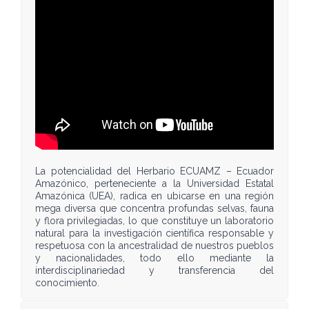
La potencialidad del Herbario ECUAMZ – Ecuador
Amazónico, perteneciente a la Universidad Estatal
Amazónica (UEA), radica en ubicarse en una región
mega diversa que concentra profundas selvas, fauna
y flora privilegiadas, lo que constituye un laboratorio
natural para la investigación científica responsable y
respetuosa con la ancestralidad de nuestros pueblos
y nacionalidades, todo ello mediante la
interdisciplinariedad y transferencia del
conocimiento.