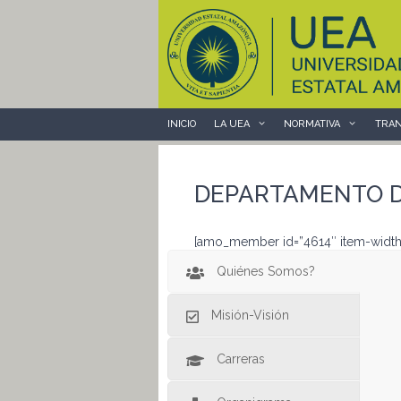
Saltar
al
contenido
INICIO
LA UEA
NORMATIVA
TRAN
DEPARTAMENTO DE
[amo_member id=”4614″ item-width=
Quiénes Somos?
Misión-Visión
Carreras