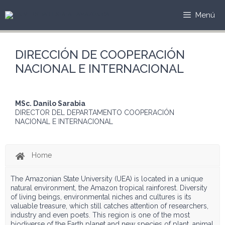
Saltar
al
Menú
contenido
DIRECCIÓN DE COOPERACIÓN
NACIONAL E INTERNACIONAL
MSc. Da
nilo Sarabia
DIRECTOR DEL DEPARTAMENTO COOPERACIÓN
NACIONAL E INTERNACIONAL
Home
The Amazonian State University (UEA) is located in a unique
natural environment, the Amazon tropical rainforest. Diversity
of living beings, environmental niches and cultures is its
valuable treasure, which still catches attention of researchers,
industry and even poets. This region is one of the most
biodiverse of the Earth planet and new species of plant, animal