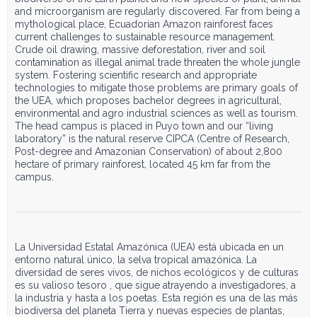
and microorganism are regularly discovered. Far from being a
mythological place, Ecuadorian Amazon rainforest faces
current challenges to sustainable resource management.
Crude oil drawing, massive deforestation, river and soil
contamination as illegal animal trade threaten the whole jungle
system. Fostering scientific research and appropriate
technologies to mitigate those problems are primary goals of
the UEA, which proposes bachelor degrees in agricultural,
environmental and agro industrial sciences as well as tourism.
The head campus is placed in Puyo town and our “living
laboratory” is the natural reserve CIPCA (Centre of Research,
Post-degree and Amazonian Conservation) of about 2,800
hectare of primary rainforest, located 45 km far from the
campus.
La Universidad Estatal Amazónica (UEA) está ubicada en un
entorno natural único, la selva tropical amazónica. La
diversidad de seres vivos, de nichos ecológicos y de culturas
es su valioso tesoro , que sigue atrayendo a investigadores, a
la industria y hasta a los poetas. Esta región es una de las más
biodiversa del planeta Tierra y nuevas especies de plantas,