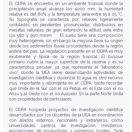
El CEIPA se encuentra en un ambiente tropical donde la
precipitación anual alcanza los 4000 mm, la humedad
relativa es del 80% y la temperatura varía entre 15 a 25 °C.
Su topografía se caracteriza por relieves ligeramente
ondulados sin pendientes pronunciadas, distribuidos en
mesetas naturales de gran extensión; la altitud varía entre
los 580 y 990 msnm. El suelo tiene una composición
muy heterogénea, sin embargo la mayoría lleva su origen
desde los sedimentos fluvial procedentes desde la región
andina del país. La vegetación presente en el CEIPA es muy
exuberante y típica de la región tropical. El bosque
primario cubre la mayor superficie de la reserva y es su
característica peculiar, ya que representa el “laboratorio
vivo” donde la UEA viene desarrollando actividades de
investigación científica y docencia. El agua es otro recurso
muy importante y abundante en el CEIPA; baste recordar
que limita en el Sur con el río Piatúa, en el Este con el río
Anzu y al Oeste con el río Ayayaku. En la parte Norte limita
con propiedades de particulares.
El CEIPA hospeda proyectos de investigación científica
desarrollados por los docentes de la UEA en coordinación
con aliados externos, nacionales y extranjeros, como
universidades, centros de investigación, ministerios,
asociaciones de productores y gobiernos locales. Toda