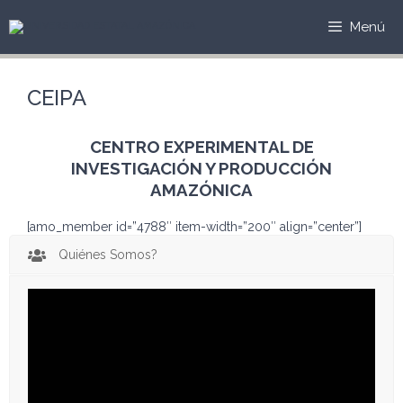
Saltar
al
Menú
contenido
CEIPA
CENTRO EXPERIMENTAL DE
INVESTIGACIÓN Y PRODUCCIÓN
AMAZÓNICA
[amo_member id=”4788″ item-width=”200″ align=”center”]
Quiénes Somos?