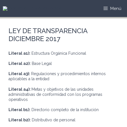
Saltar
al
Menú
contenido
LEY DE TRANSPARENCIA
DICIEMBRE 2017
Literal a1):
Estructura Orgánica Funcional
Literal a2):
Base Legal
Literal a3):
Regulaciones y procedimientos internos
aplicables a la entidad
Literal a4):
Metas y objetivos de las unidades
administrativas de conformidad con los programas
operativos
Literal b1):
Directorio completo de la institución
Literal b2):
Distributivo de personal