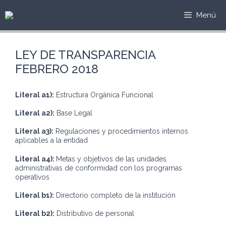
Saltar
al
Menú
contenido
LEY DE TRANSPARENCIA
FEBRERO 2018
Literal a1):
Estructura Orgánica Funcional
Literal a2):
Base Legal
Literal a3):
Regulaciones y procedimientos internos
aplicables a la entidad
Literal a4):
Metas y objetivos de las unidades
administrativas de conformidad con los programas
operativos
Literal b1):
Directorio completo de la institución
Literal b2):
Distributivo de personal